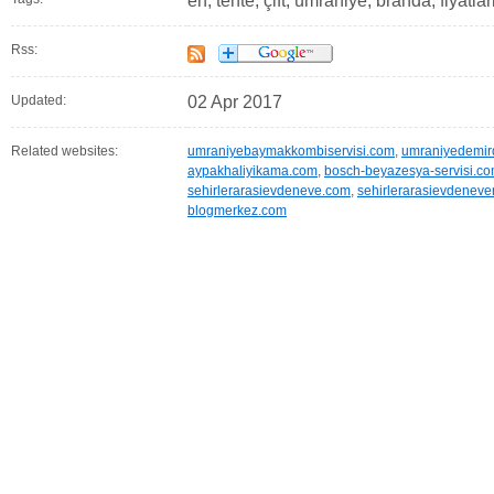
en, tente, çift, ümraniye, branda, fiyatl
Rss:
Updated:
02 Apr 2017
Related websites:
umraniyebaymakkombiservisi.com
,
umraniyedemir
aypakhaliyikama.com
,
bosch-beyazesya-servisi.c
sehirlerarasievdeneve.com
,
sehirlerarasievdeneven
blogmerkez.com