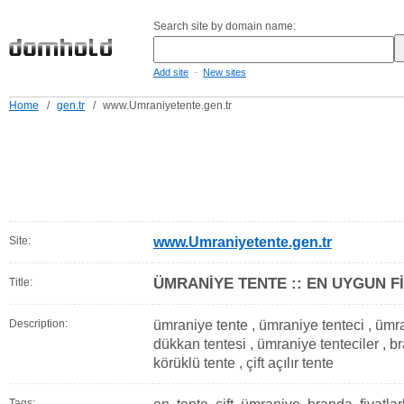
Search site by domain name:
-
Add site
New sites
Home
/
gen.tr
/
www.Umraniyetente.gen.tr
Site:
www.Umraniyetente.gen.tr
ÜMRANİYE TENTE :: EN UYGUN F
Title:
Description:
ümraniye tente , ümraniye tenteci , ümr
dükkan tentesi , ümraniye tenteciler , b
körüklü tente , çift açılır tente
Tags: