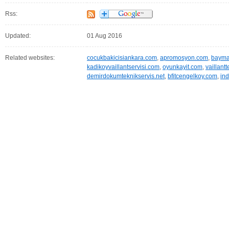
Rss:
Updated:
01 Aug 2016
Related websites:
cocukbakicisiankara.com
,
apromosyon.com
,
baymak
kadikoyvaillantservisi.com
,
oyunkayit.com
,
vaillant
demirdokumteknikservis.net
,
bfitcengelkoy.com
,
ind