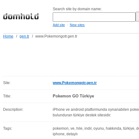
Search site by domain name:
-
Add site
New sites
Home
/
gen.tr
/
www.Pokemongotr.gen.tr
Site:
www.Pokemongotr.gen.tr
Pokemon GO Türkiye
Title:
Description:
iPhone ve android platformunda oynanabilen pokem
bulunduran türkiye destek sitesidir.
Tags:
pokemon, ve, hile, indir, oyunu, hakkında, türkiye, des
iphone, detaylı