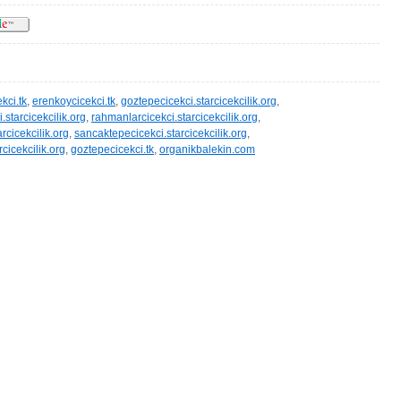
kci.tk
,
erenkoycicekci.tk
,
goztepecicekci.starcicekcilik.org
,
starcicekcilik.org
,
rahmanlarcicekci.starcicekcilik.org
,
arcicekcilik.org
,
sancaktepecicekci.starcicekcilik.org
,
rcicekcilik.org
,
goztepecicekci.tk
,
organikbalekin.com