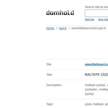
Search site by d
-
Add site
New sit
Home
/
gen.tr
/
www.Maltepecicekci.gen.tr
Site:
www.Maltepecice
MALTEPE ÇİÇEK
Title:
Description:
maltepe çiçekçi , 
çiçekçiler , malte
çiçekçi
Tags:
çiçek, maltepe, gön