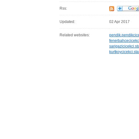
Rss:
Updated:
02 Apr 2017
Related websites:
pendik.pendikcice
fenerbahcecicekci.
sarigazicicekci.st
kurtkoycicekci.sta