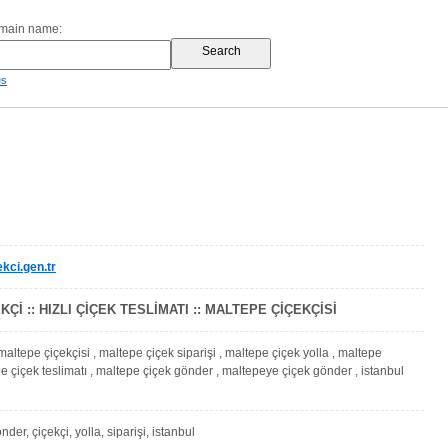
omain name:
es
kci.gen.tr
Çİ :: HIZLI ÇİÇEK TESLİMATI :: MALTEPE ÇİÇEKÇİSİ
maltepe çiçekçisi , maltepe çiçek siparişi , maltepe çiçek yolla , maltepe
pe çiçek teslimatı , maltepe çiçek gönder , maltepeye çiçek gönder , istanbul
der, çiçekçi, yolla, siparişi, istanbul