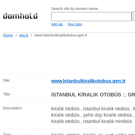
Search site by domain name:
-
Add site
New sites
Home
/
gen.tr
/
www.Istanbulkiralikotobus.gen.tr
Site:
www.Istanbulkiralikotobus.gen.tr
İSTANBUL KİRALIK OTOBÜS :: G
Title:
Description:
kiralık otobüs , istanbul kiralık otobüs , ki
kiralık otobüs , şehir dışı kiralık otobüs ,
kiralık otobüs , istanbul kiralık minibüs
Tags: