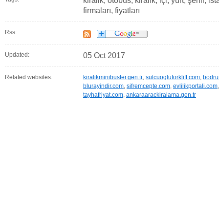
kiralik, otobüs, kiralık, içi, yurt, şehir, 
firmaları, fiyatları
Rss:
Updated:
05 Oct 2017
Related websites:
kiralikminibusler.gen.tr
,
sutcuogluforklift.com
,
bodru
blurayindir.com
,
sifremcepte.com
,
evlilikportali.com
tayhafriyat.com
,
ankaraarackiralama.gen.tr